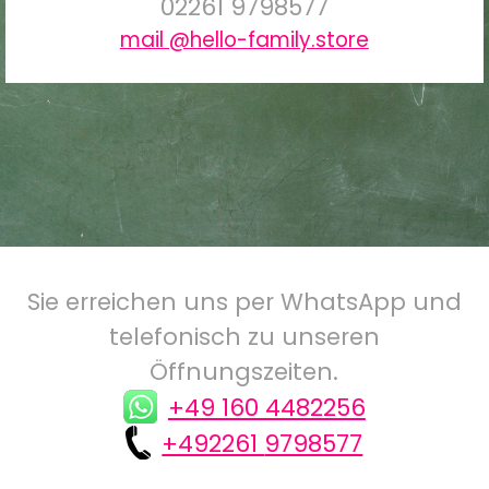
02261
9798577
mail @hello-family.store
Sie erreichen uns per WhatsApp und
telefonisch zu unseren
Öffnungszeiten.
+49 160 4482256
+492261
9798577